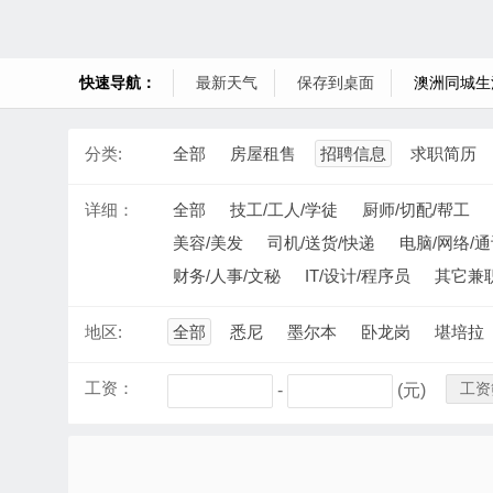
快速导航：
最新天气
保存到桌面
澳洲同城生
分类:
全部
房屋租售
招聘信息
求职简历
详细：
全部
技工/工人/学徒
厨师/切配/帮工
美容/美发
司机/送货/快递
电脑/网络/
财务/人事/文秘
IT/设计/程序员
其它兼
地区:
全部
悉尼
墨尔本
卧龙岗
堪培拉
工资：
工资
-
(元)