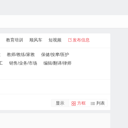
教育培训
顺风车
短视频
发布信息
业
教师/教练/家教
保健/按摩/医护
工
销售/业务/市场
编辑/翻译/律师
显示
方框
列表