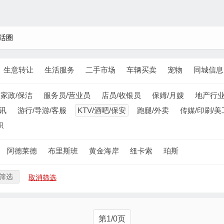
活圈
生意转让
生活服务
二手市场
车辆买卖
宠物
同城信息
家政/保洁
服务员/营业员
店员/收银员
保姆/月嫂
地产行
通讯
游行/导游/客服
KTV/酒吧/保安
跑腿/外卖
传媒/印刷/美
职
阿德莱德
布里斯班
黄金海岸
纽卡索
珀斯
筛选
取消筛选
第1/0页