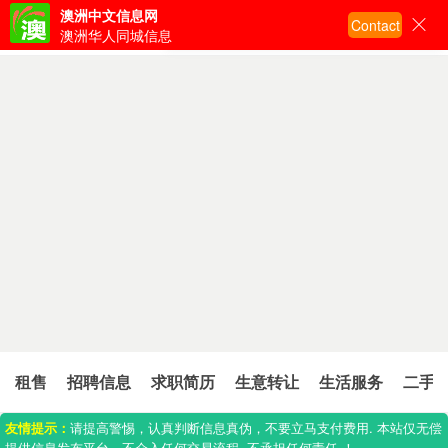
澳洲中文信息网
Contact
输入关键词搜索
澳洲华人同城信息
屋租售
招聘信息
求职简历
生意转让
生活服务
二手
友情提示：
请提高警惕，认真判断信息真伪，不要立马支付费用. 本站仅无偿
提供信息发布平台，不介入任何交易流程. 不承担任何责任.！