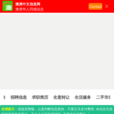
澳洲中文信息网
Contact
输入关键词搜索
澳洲华人同城信息
租售
招聘信息
求职简历
生意转让
生活服务
二手市场
友情提示：
请提高警惕，认真判断信息真伪，不要立马支付费用. 本站仅无偿
提供信息发布平台，不介入任何交易流程. 不承担任何责任.！