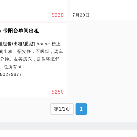
$
230
7月29日
rn 带阳台单间出租
屋租售/
出租/
悉尼
]
house 楼上
间出租，招安静，不吸烟，离车
5分钟。友善房东，居住环境舒
包所有bill
0279877
$
250
第1/1页
1