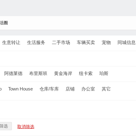
活圈
生意转让
生活服务
二手市场
车辆买卖
宠物
同城信息
阿德莱德
布里斯班
黄金海岸
纽卡索
珀斯
o
Town House
仓库/车库
店铺
办公室
其它
筛选
取消筛选