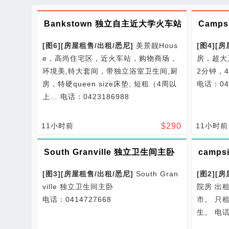
Bankstown 独立自主近大学火车站
[图6]
[
房屋租售/
出租/
悉尼
]
美景靓Hous
[图4]
[
房
e，高尚住宅区，近火车站，购物商场，
房，超大卫
环境美,特大套间，带独立浴室卫生间,厨
2分钟，
房，特硬queen size床垫, 短租（4周以
电话：046
上…
电话：0423186988
11小时前
$
290
11小时前
South Granville 独立卫生间主卧
camp
[图3]
[
房屋租售/
出租/
悉尼
]
South Gran
[图2]
[
房
ville 独立卫生间主卧
院房 出
电话：0414727668
市。 只
生。
电话