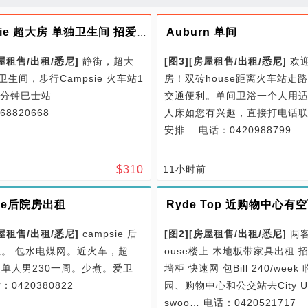
Auburn 单间
Campsie 超大房 单独卫生间 招爱清洁少煮单身人士
屋租售/
出租/
悉尼
]
静街，超大
[图3]
[
房屋租售/
出租/
悉尼
]
欢
生间，步行Campsie 火车站1
房！双砖house距离火车站走路
4分钟巴士站
交通便利。单间卫浴一个人用
8820668
人床如您有兴趣，直接打电话
安排…
电话：0420988799
$
310
11小时前
sie后院房出租
屋租售/
出租/
悉尼
]
campsie 后
[图2]
[
房屋租售/
出租/
悉尼
]
两客
租。 包水电煤网。近火车，超
ouse楼上 木地板带家具出租 
租单人男230一周。少煮。爱卫
墙柜 快速网 包Bill 240/week
：0420380822
园、购物中心和公交站去City UT
swoo…
电话：0420521717