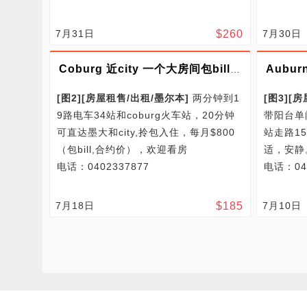
7月31日
$
260
7月30日
Aubu
Coburg 近city 一个大房间包bill出租
[图2]
[
房屋租售/
出租/
墨尔本
]
两分钟到1
[图3]
[
房
9路电车34站和coburg火车站，20分钟
带阳台单
可直达墨大和city,拎包入住，每月$800
站走路1
（包bill,合约价），欢迎看房
适，安静。
电话：0402337877
电话：045
7月18日
$
185
7月10日