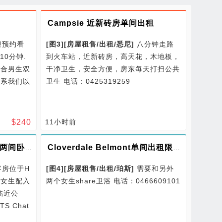
Campsie 近新砖房单间出租
迎预约看
[图3]
[
房屋租售/
出租/
悉尼
]
八分钟走路
10分钟.
到火车站，近新砖房，高天花，木地板，
适合男生双
干净卫生，安全方便，房东每天打扫公共
联系我们以
卫生
电话：0425319259
$
240
11小时前
Ryde Top 近购物中心有空两间卧室招女生
Cloverdale Belmont单间出租限女生
房位于H
[图4]
[
房屋租售/
出租/
珀斯
]
需要和另外
招女生配入
两个女生share卫浴
电话：0466609101
 临近公
S Chat